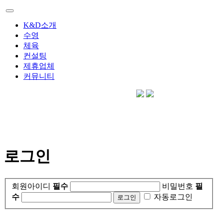
K&D소개
수영
체육
컨설팅
제휴업체
커뮤니티
로그인
회원아이디
필수
비밀번호
필
수
자동로그인