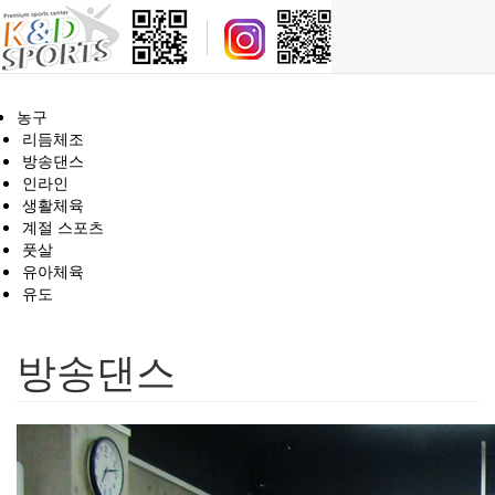
농구
리듬체조
방송댄스
인라인
생활체육
계절 스포츠
풋살
유아체육
유도
방송댄스